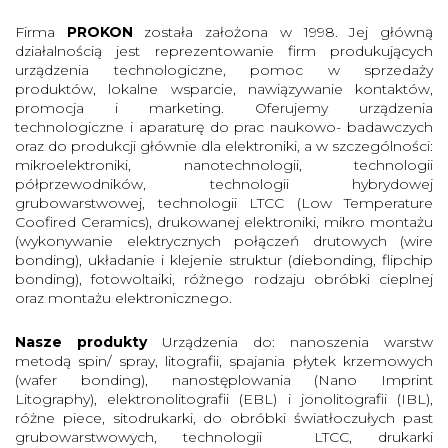
Firma
PROKON
została założona w 1998. Jej główną
działalnością jest reprezentowanie firm produkujących
urządzenia technologiczne, pomoc w sprzedaży
produktów, lokalne wsparcie, nawiązywanie kontaktów,
promocja i marketing. Oferujemy urządzenia
technologiczne i aparaturę do prac naukowo- badawczych
oraz do produkcji głównie dla elektroniki, a w szczególności:
mikroelektroniki, nanotechnologii, technologii
półprzewodników, technologii hybrydowej
grubowarstwowej, technologii LTCC (Low Temperature
Coofired Ceramics), drukowanej elektroniki, mikro montażu
(wykonywanie elektrycznych połączeń drutowych (wire
bonding), układanie i klejenie struktur (diebonding, flipchip
bonding), fotowoltaiki, różnego rodzaju obróbki cieplnej
oraz montażu elektronicznego.
Nasze produkty
Urządzenia do: nanoszenia warstw
metodą spin/ spray, litografii, spajania płytek krzemowych
(wafer bonding), nanostęplowania (Nano Imprint
Litography), elektronolitografii (EBL) i jonolitografii (IBL),
różne piece, sitodrukarki, do obróbki światłoczułych past
grubowarstwowych, technologii LTCC, drukarki